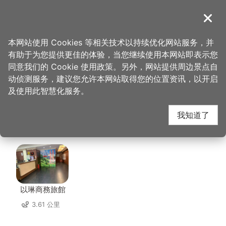
跳
到
導覽
关闭
主
桃园观光导览网
首页
>
想去的地方
>
美食、购物
>
金车咖啡文教馆
要
本网站使用 Cookies 等相关技术以持续优化网站服务，并
内
有助于为您提供更佳的体验，当您继续使用本网站即表示您
容
金车咖啡文教馆 周边住
同意我们的 Cookie 使用政策。另外，网站提供周边景点自
区
动侦测服务，建议您允许本网站取得您的位置资讯，以开启
块
及使用此智慧化服务。
宿
我知道了
共有 151 间店家
以琳商務旅館
3.61 公里