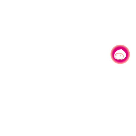
有事问小桃，一起游桃园
|
330206 桃园市桃园区县府路1号
电话：(03)332-2101#6209