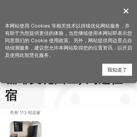
跳
到
導覽
关闭
主
首
想去的
美食、
CAFE!N x DICKIES 联名咖啡观光工厂 (源
桃园观光导览网
>
>
>
要
本网站使用 Cookies 等相关技术以持续优化网站服务，并
页
地方
购物
友咖啡文化园区)
内
有助于为您提供更佳的体验，当您继续使用本网站即表示您
容
CAFE!N x DICKIES 联
同意我们的 Cookie 使用政策。另外，网站提供周边景点自
区
动侦测服务，建议您允许本网站取得您的位置资讯，以开启
块
及使用此智慧化服务。
名咖啡观光工厂 (源友
我知道了
咖啡文化园区) 周边住
宿
共有 113 间店家