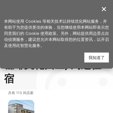
跳
到
導覽
关闭
主
首
想去的
美食、
CAFE!N x DICKIES 联名咖啡观光工厂 (源
桃园观光导览网
>
>
>
要
本网站使用 Cookies 等相关技术以持续优化网站服务，并
页
地方
购物
友咖啡文化园区)
内
有助于为您提供更佳的体验，当您继续使用本网站即表示您
容
CAFE!N x DICKIES 联
同意我们的 Cookie 使用政策。另外，网站提供周边景点自
区
动侦测服务，建议您允许本网站取得您的位置资讯，以开启
块
及使用此智慧化服务。
名咖啡观光工厂 (源友
我知道了
咖啡文化园区) 周边住
宿
共有 113 间店家