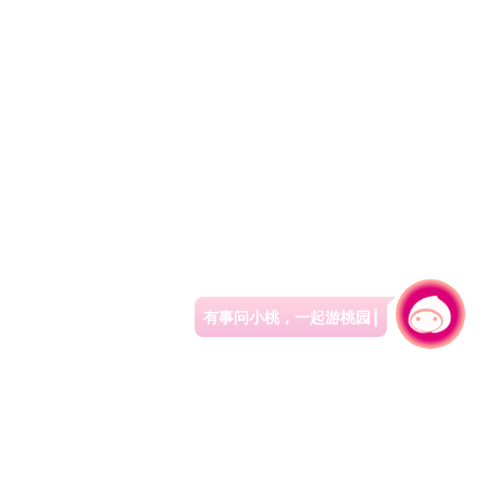
有事问小桃，一起游桃园
|