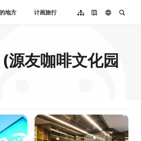
的地方
计画旅行
网站导览
地图导览
language
全文检
繁體中文
English
日本語
工厂 (源友咖啡文化园
한국어
Indonesia
ไทย
Người việt nam