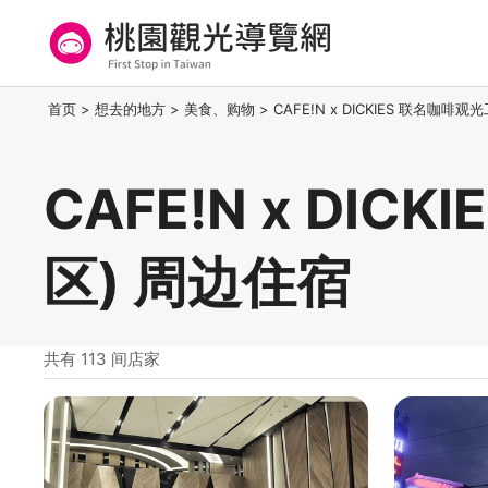
跳
到
主
要
桃园观光导览网
:::
首页
>
想去的地方
>
美食、购物
>
CAFE!N x DICKIES 联名咖啡
内
容
区
CAFE!N x DI
块
区) 周边住宿
共有 113 间店家