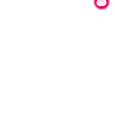
有事问小桃，一起游桃园
|
园区县府路1号
网站导览
1#6209
资讯安全政策
週五
隐私权政策
午13:00至17:00
参访人次
4,536,110