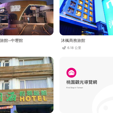
旅館─中壢館
沐楓商務旅館
6.18 公里