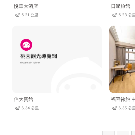
悅華大酒店
日涵旅館
6.21 公里
6.23 公
信大賓館
福容徠旅 中
6.34 公里
6.35 公