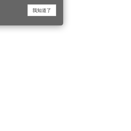
我知道了
在这里找到我们
330206 桃园市桃
电话：(03)332-210
游桃园
Instagram
服务时间：週一至
园风景区管理处
YouTube
上午8:00至12:00 下
游桃园
市政信箱
索北横