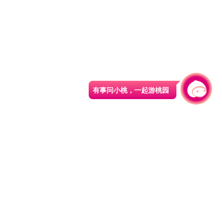
有事问小桃，一起游桃园
330206 桃园市桃园区县府路1号
电话：(03)332-2101#6209