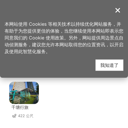
跳
到
導覽
关闭
主
桃园观光导览网
首页
>
想去的地方
>
美食、购物
>
八德市场-鸡世家
要
本网站使用 Cookies 等相关技术以持续优化网站服务，并
内
有助于为您提供更佳的体验，当您继续使用本网站即表示您
容
八德市场-鸡世家 周边
同意我们的 Cookie 使用政策。另外，网站提供周边景点自
区
动侦测服务，建议您允许本网站取得您的位置资讯，以开启
块
及使用此智慧化服务。
住宿
我知道了
共有 137 间店家
千塘行旅
422 公尺