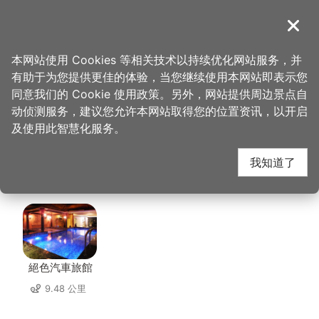
跳
到
導覽
关闭
主
桃园观光导览网
首页
>
想去的地方
>
美食、购物
>
八德市场-鸡世家
要
本网站使用 Cookies 等相关技术以持续优化网站服务，并
内
有助于为您提供更佳的体验，当您继续使用本网站即表示您
容
八德市场-鸡世家 周边
同意我们的 Cookie 使用政策。另外，网站提供周边景点自
区
动侦测服务，建议您允许本网站取得您的位置资讯，以开启
块
及使用此智慧化服务。
住宿
我知道了
共有 137 间店家
絕色汽車旅館
9.48 公里