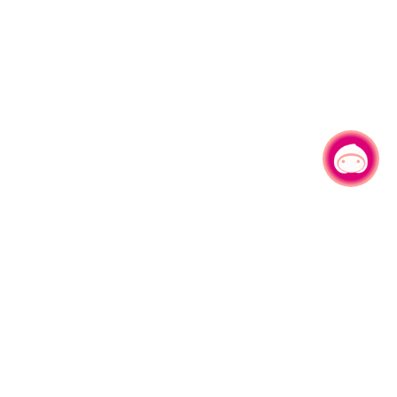
有事问小桃，一起游桃园
|
330206 桃园市桃园区县府路1号
电话：(03)332-2101#6209