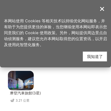
跳
到
導覽
关闭
主
桃园观光导览网
首页
>
想去的地方
>
美食、购物
>
匠骰子牛肉面 南崁本店
要
本网站使用 Cookies 等相关技术以持续优化网站服务，并
内
有助于为您提供更佳的体验，当您继续使用本网站即表示您
容
匠骰子牛肉面 南崁本店
同意我们的 Cookie 使用政策。另外，网站提供周边景点自
区
动侦测服务，建议您允许本网站取得您的位置资讯，以开启
块
及使用此智慧化服务。
周边住宿
我知道了
共有 95 间店家
摩登汽車旅館(3星)
3.21 公里