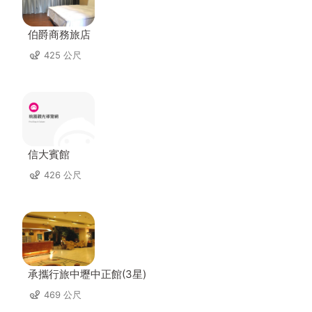
伯爵商務旅店
425 公尺
信大賓館
426 公尺
承攜行旅中壢中正館(3星)
469 公尺