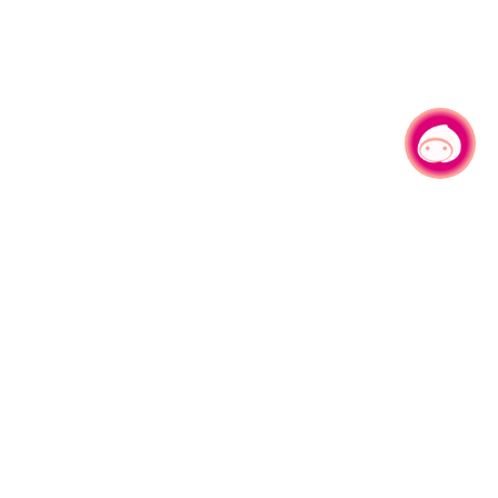
有事问小桃，一起游桃园
330206 桃园市桃园区县府路1号
电话：(03)332-2101#6209
服务时间：週一至週五
上午8:00至12:00 下午13:00至17:00