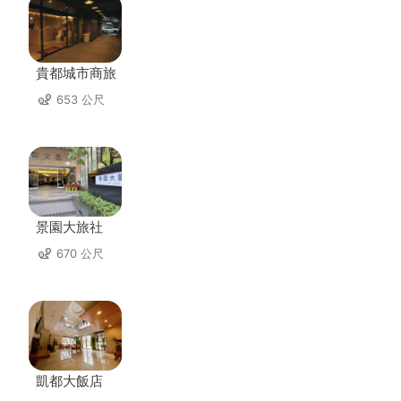
貴都城市商旅
653 公尺
景園大旅社
670 公尺
凱都大飯店