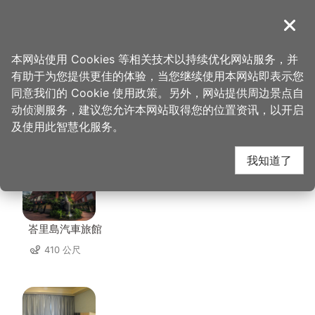
跳
到
導覽
关闭
主
桃园观光导览网
首页
>
想去的地方
>
美食、购物
>
实味香肉舖行
要
本网站使用 Cookies 等相关技术以持续优化网站服务，并
内
有助于为您提供更佳的体验，当您继续使用本网站即表示您
容
同意我们的 Cookie 使用政策。另外，网站提供周边景点自
实味香肉舖行 周边住宿
区
动侦测服务，建议您允许本网站取得您的位置资讯，以开启
块
及使用此智慧化服务。
共有 126 间店家
我知道了
峇里島汽車旅館
410 公尺