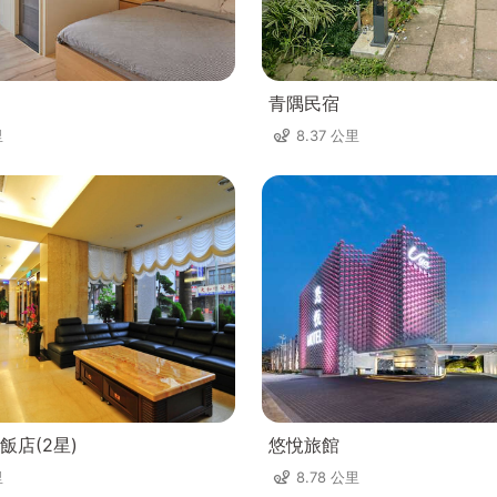
青隅民宿
里
8.37 公里
飯店(2星)
悠悅旅館
里
8.78 公里