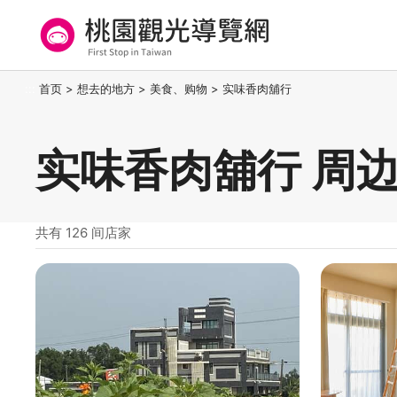
跳
到
主
要
桃园观光导览网
:::
首页
>
想去的地方
>
美食、购物
>
实味香肉舖行
内
容
区
实味香肉舖行 周
块
共有 126 间店家