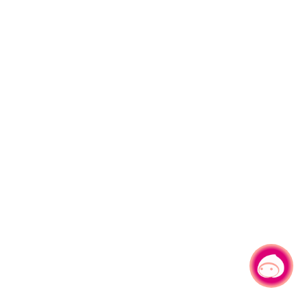
有事问小桃，一起游桃园
|