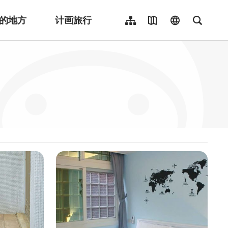
的地方
计画旅行
网站导览
地图导览
language
全文检
繁體中文
English
日本語
한국어
Indonesia
ไทย
Người việt nam