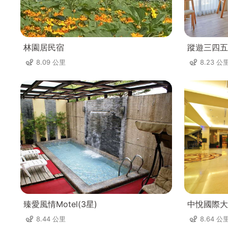
林園居民宿
蹤遊三四五
8.09 公里
8.23 公
臻愛風情Motel(3星)
中悅國際大
8.44 公里
8.64 公