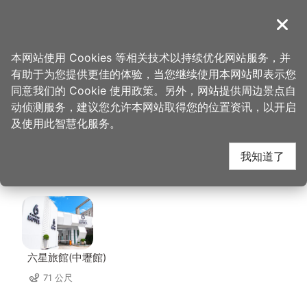
跳
到
導覽
关闭
主
桃园观光导览网
首页
>
想去的地方
>
美食、购物
>
兴国市场-源丰生鲜
要
本网站使用 Cookies 等相关技术以持续优化网站服务，并
内
有助于为您提供更佳的体验，当您继续使用本网站即表示您
容
兴国市场-源丰生鲜 周
同意我们的 Cookie 使用政策。另外，网站提供周边景点自
区
动侦测服务，建议您允许本网站取得您的位置资讯，以开启
块
及使用此智慧化服务。
边住宿
我知道了
共有 104 间店家
六星旅館(中壢館)
71 公尺