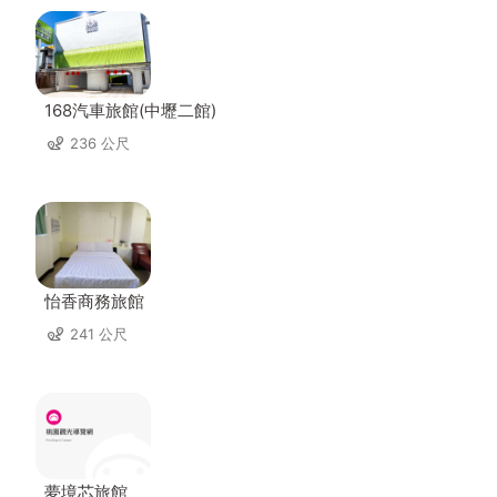
168汽車旅館(中壢二館)
236 公尺
怡香商務旅館
241 公尺
夢境芯旅館