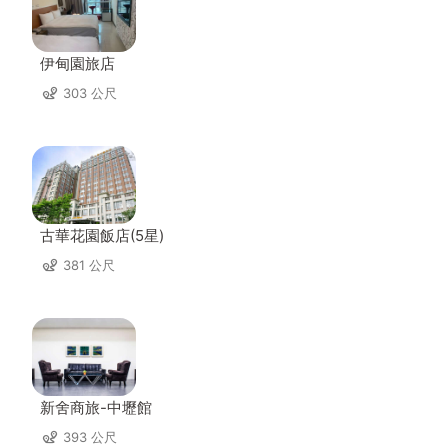
伊甸園旅店
303 公尺
古華花園飯店(5星)
381 公尺
新舍商旅-中壢館
393 公尺