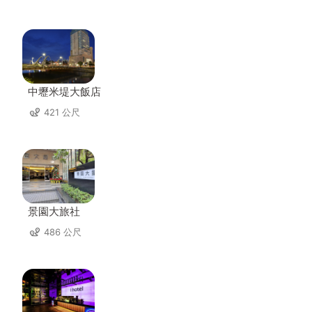
中壢米堤大飯店
421 公尺
景園大旅社
486 公尺