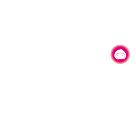
有事问小桃，一起游桃园
330206 桃园市桃园区县府路1号
电话：(03)332-2101#6209