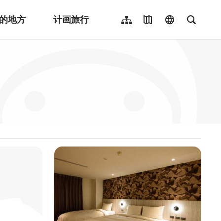
的地方
计画旅行
网站导览
地图导览
language
全文检
繁體中文
English
日本語
한국어
Indonesia
ไทย
Người việt nam