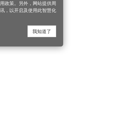
 使用政策。另外，网站提供周
讯，以开启及使用此智慧化
我知道了
在这里找到我们
330206 桃园市桃
电话：(03)332-210
游桃园
Instagram
服务时间：週一至
园风景区管理处
YouTube
上午8:00至12:00 下