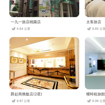
一九一旅店桃園店
太客旅店
9.84 公里
9.85 公
爵起商務飯店(2星)
曖時租旅館
9.87 公里
9.96 公