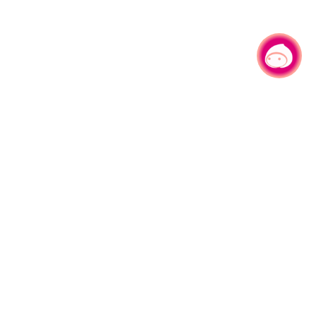
有事问小桃，一起游桃园
园区县府路1号
网站导览
1#6209
资讯安全政策
週五
隐私权政策
午13:00至17:00
参访人次
4,535,956