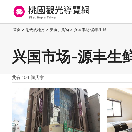
跳
到
主
要
桃园观光导览网
:::
首页
>
想去的地方
>
美食、购物
>
兴国市场-源丰生鲜
内
容
区
兴国市场-源丰生
块
共有 104 间店家