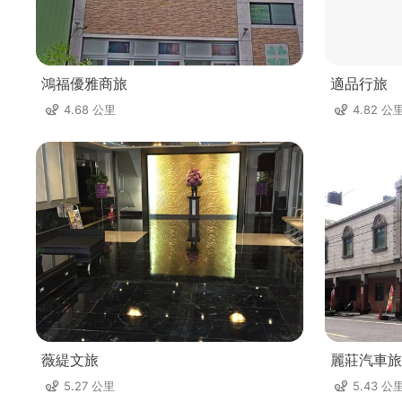
鴻福優雅商旅
適品行旅
4.68 公里
4.82 公
薇緹文旅
麗莊汽車旅
5.27 公里
5.43 公