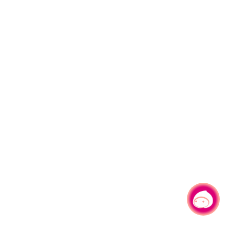
有事问小桃，一起游桃园
|