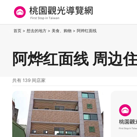
跳
到
主
要
桃园观光导览网
:::
首页
>
想去的地方
>
美食、购物
>
阿烨红面线
内
容
区
阿烨红面线 周边
块
共有 139 间店家