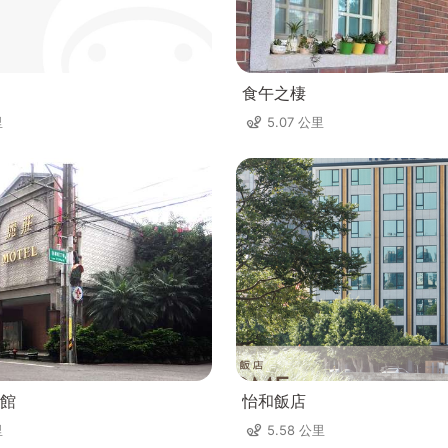
食午之棲
里
5.07 公里
館
怡和飯店
里
5.58 公里