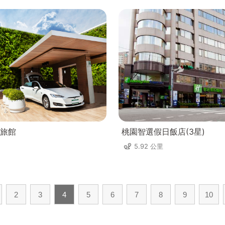
旅館
桃園智選假日飯店(3星)
5.92 公里
2
3
4
5
6
7
8
9
10