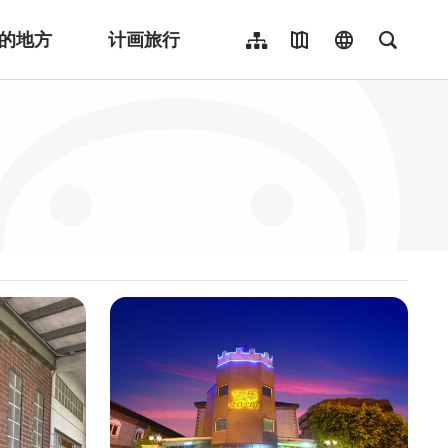
的地方
计画旅行
网站导览
地图导览
language
全文检
繁體中文
English
日本語
한국어
Indonesia
ไทย
Người việt nam