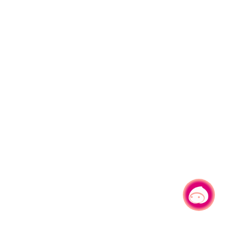
有事问小桃，一起游桃园
|