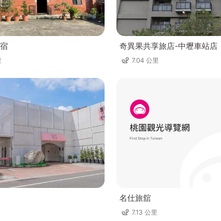
宿
奇異果共享旅店-中壢車站店
里
7.04 公里
名仕旅舘
7.13 公里