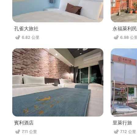
孔雀大旅社
永福萊利民
6.82 公里
6.98 公
賓利酒店
里萊行旅
7.11 公里
7.12 公里