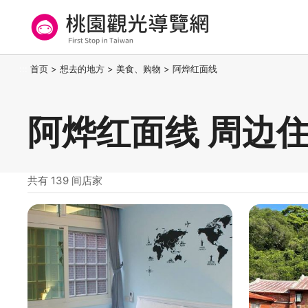
跳
到
主
要
桃园观光导览网
:::
首页
>
想去的地方
>
美食、购物
>
阿烨红面线
内
容
区
阿烨红面线 周边
块
共有 139 间店家