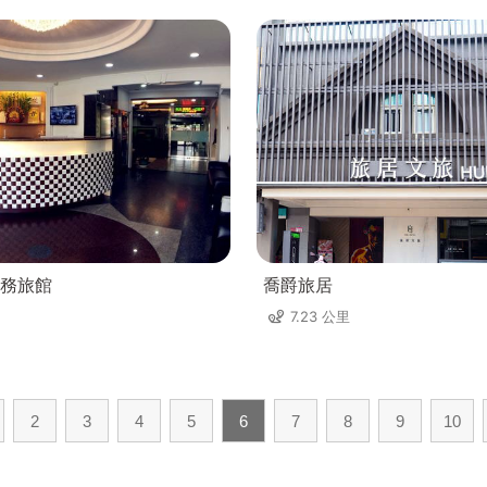
務旅館
喬爵旅居
7.23 公里
2
3
4
5
6
7
8
9
10