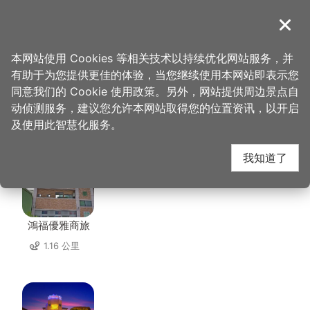
跳
到
導覽
关闭
主
桃园观光导览网
首页
>
想去的地方
>
美食、购物
>
三木工作坊
要
本网站使用 Cookies 等相关技术以持续优化网站服务，并
内
有助于为您提供更佳的体验，当您继续使用本网站即表示您
容
同意我们的 Cookie 使用政策。另外，网站提供周边景点自
三木工作坊 周边住宿
区
动侦测服务，建议您允许本网站取得您的位置资讯，以开启
块
及使用此智慧化服务。
共有 147 间店家
我知道了
鴻福優雅商旅
1.16 公里