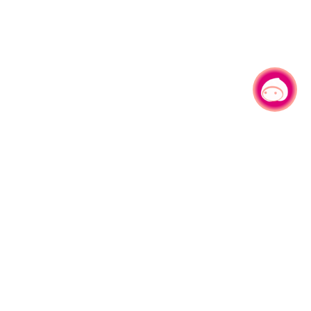
有事问小桃，一起游桃园
|
330206 桃园市桃园区县府路1号
电话：(03)332-2101#6209
服务时间：週一至週五
上午8:00至12:00 下午13:00至17:00