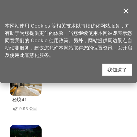
跳
到
導覽
关闭
主
桃园观光导览网
首页
>
想去的地方
>
美食、购物
>
三木工作坊
要
本网站使用 Cookies 等相关技术以持续优化网站服务，并
内
有助于为您提供更佳的体验，当您继续使用本网站即表示您
容
同意我们的 Cookie 使用政策。另外，网站提供周边景点自
三木工作坊 周边住宿
区
动侦测服务，建议您允许本网站取得您的位置资讯，以开启
块
及使用此智慧化服务。
共有 147 间店家
我知道了
秘境41
9.93 公里