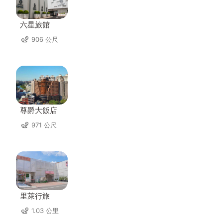
六星旅館
906 公尺
尊爵大飯店
971 公尺
里萊行旅
1.03 公里