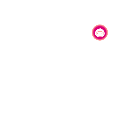
有事问小桃，一起游桃园
|
330206 桃园市桃园区县府路1号
电话：(03)332-2101#6209
服务时间：週一至週五
上午8:00至12:00 下午13:00至17:00