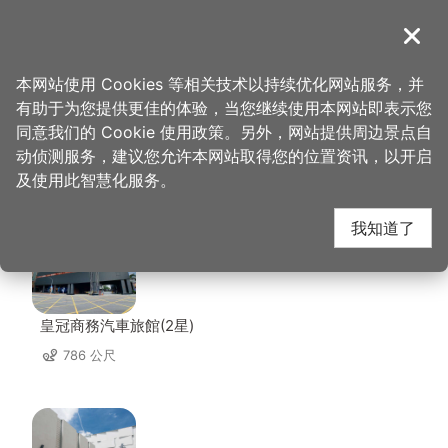
跳
到
導覽
关闭
主
桃园观光导览网
首页
>
想去的地方
>
美食、购物
>
腴酿康普茶
要
本网站使用 Cookies 等相关技术以持续优化网站服务，并
内
有助于为您提供更佳的体验，当您继续使用本网站即表示您
容
同意我们的 Cookie 使用政策。另外，网站提供周边景点自
腴酿康普茶 周边住宿
区
动侦测服务，建议您允许本网站取得您的位置资讯，以开启
块
及使用此智慧化服务。
共有 96 间店家
我知道了
皇冠商務汽車旅館(2星)
786 公尺