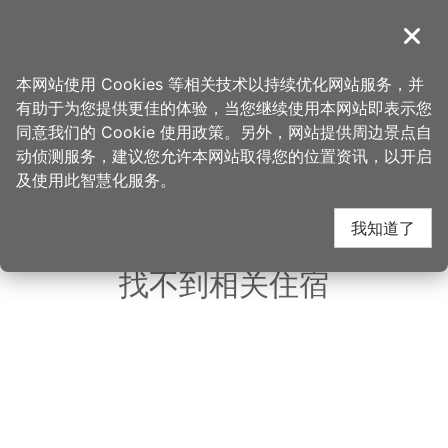
跳
到
導覽
关闭
主
桃园观光导览网
首页
>
想去的地方
>
美食、购物
>
腴酿康普茶
要
本网站使用 Cookies 等相关技术以持续优化网站服务，并
内
有助于为您提供更佳的体验，当您继续使用本网站即表示您
容
同意我们的 Cookie 使用政策。另外，网站提供周边景点自
腴酿康普茶 周边住宿
区
动侦测服务，建议您允许本网站取得您的位置资讯，以开启
块
及使用此智慧化服务。
共有 96 间店家
我知道了
找不到相关住宿