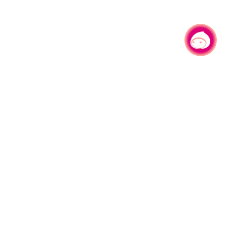
有事问小桃，一起游桃园
园区县府路1号
网站导览
1#6209
资讯安全政策
週五
隐私权政策
午13:00至17:00
参访人次
4,530,664