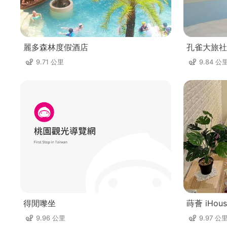
麗多森林度假酒店
孔雀大旅社
9.71 公里
9.84 公
得閒嚟坐
蒔薈 iHous
9.96 公里
9.97 公