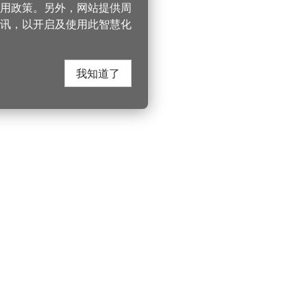
 使用政策。另外，网站提供周
讯，以开启及使用此智慧化
我知道了
在这里找到我们
330206 桃园市桃
电话：(03)332-210
游桃园
Instagram
服务时间：週一至
园风景区管理处
YouTube
上午8:00至12:00 下