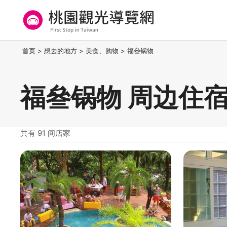
跳
到
主
要
桃园观光导览网
:::
首页
>
想去的地方
>
美食、购物
>
福叄锅物
内
容
区
福叄锅物 周边住
块
共有 91 间店家