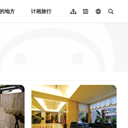
的地方
计画旅行
网站导览
地图导览
language
全文检
繁體中文
English
日本語
한국어
Indonesia
ไทย
Người việt nam