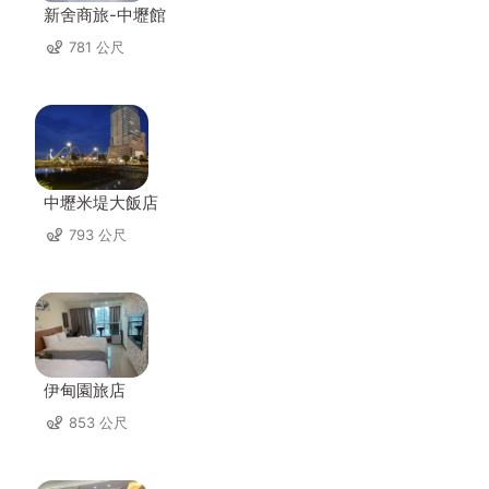
新舍商旅-中壢館
781 公尺
中壢米堤大飯店
793 公尺
伊甸園旅店
853 公尺