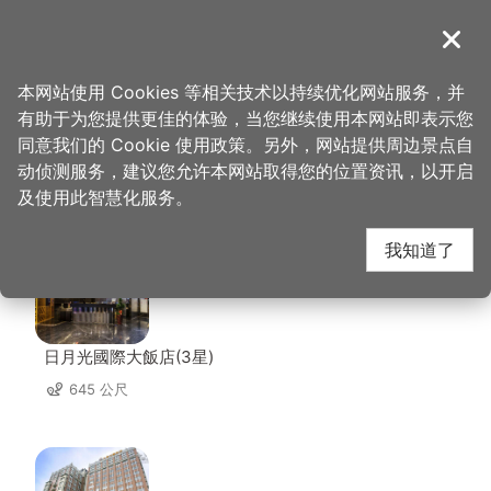
跳
到
導覽
关闭
主
桃园观光导览网
首页
>
想去的地方
>
美食、购物
>
福叄锅物
要
本网站使用 Cookies 等相关技术以持续优化网站服务，并
内
有助于为您提供更佳的体验，当您继续使用本网站即表示您
容
同意我们的 Cookie 使用政策。另外，网站提供周边景点自
福叄锅物 周边住宿
区
动侦测服务，建议您允许本网站取得您的位置资讯，以开启
块
及使用此智慧化服务。
共有 91 间店家
我知道了
日月光國際大飯店(3星)
645 公尺