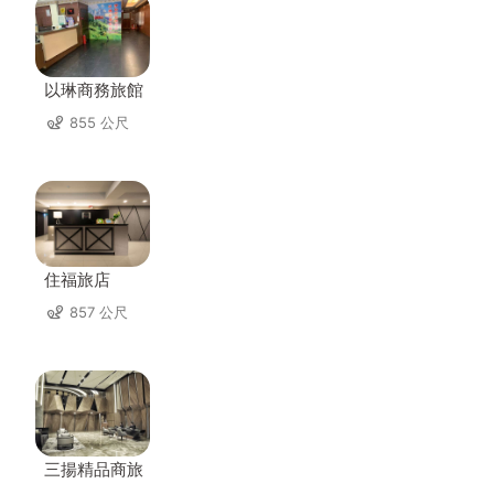
以琳商務旅館
855 公尺
住福旅店
857 公尺
三揚精品商旅