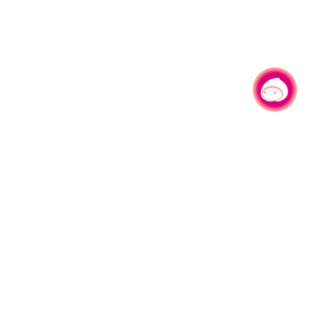
有事问小桃，一起游桃园
330206 桃园市桃园区县府路1号
电话：(03)332-2101#6209
服务时间：週一至週五
上午8:00至12:00 下午13:00至17:00