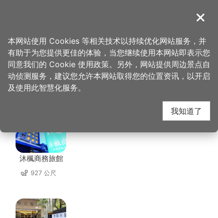
跳
到
導覽
关闭
主
桃园观光导览网
首页
>
想去的地方
>
美食、购物
>
福叄锅物
要
本网站使用 Cookies 等相关技术以持续优化网站服务，并
内
有助于为您提供更佳的体验，当您继续使用本网站即表示您
容
同意我们的 Cookie 使用政策。另外，网站提供周边景点自
福叄锅物 周边住宿
区
动侦测服务，建议您允许本网站取得您的位置资讯，以开启
块
及使用此智慧化服务。
共有 91 间店家
我知道了
沐楓商務旅館
927 公尺