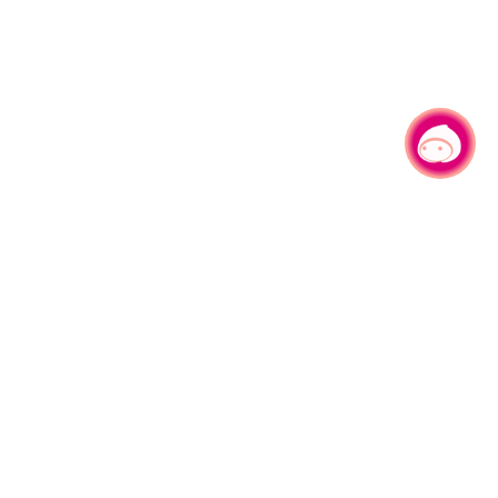
有事问小桃，一起游桃园
330206 桃园市桃园区县府路1号
电话：(03)332-2101#6209
服务时间：週一至週五
上午8:00至12:00 下午13:00至17:00