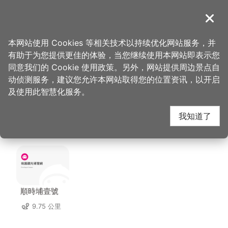
跳
到
導覽
关闭
主
桃园观光导览网
首页
>
想去的地方
>
美食、购物
>
GrayRoom 灰房间｜画画咖啡厅
要
本网站使用 Cookies 等相关技术以持续优化网站服务，并
内
有助于为您提供更佳的体验，当您继续使用本网站即表示您
容
GrayRoom 灰房间｜画
同意我们的 Cookie 使用政策。另外，网站提供周边景点自
区
动侦测服务，建议您允许本网站取得您的位置资讯，以开启
块
及使用此智慧化服务。
画咖啡厅 周边住宿
我知道了
共有 152 间店家
順時埔壹號
9.75 公里