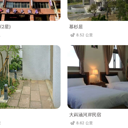
2星)
慕杉居
里
8.52 公里
大嵙涵河岸民宿
里
8.62 公里