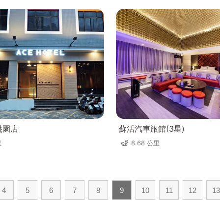
桃園店
蘇活汽車旅館(3星)
里
8.68 公里
4
5
6
7
8
9
10
11
12
13