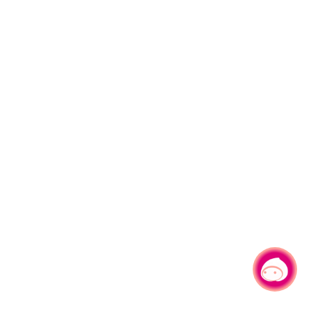
有事问小桃，一起游桃园
|