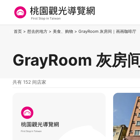
跳
到
主
要
桃园观光导览网
:::
首页
>
想去的地方
>
美食、购物
>
GrayRoom 灰房间｜画画咖啡厅
内
容
区
GrayRoom 灰
块
共有 152 间店家