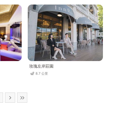
玫瑰左岸莊園
8.7 公里