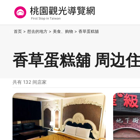
跳
到
主
要
桃园观光导览网
:::
首页
>
想去的地方
>
美食、购物
>
香草蛋糕舖
内
容
区
香草蛋糕舖 周边
块
共有 132 间店家