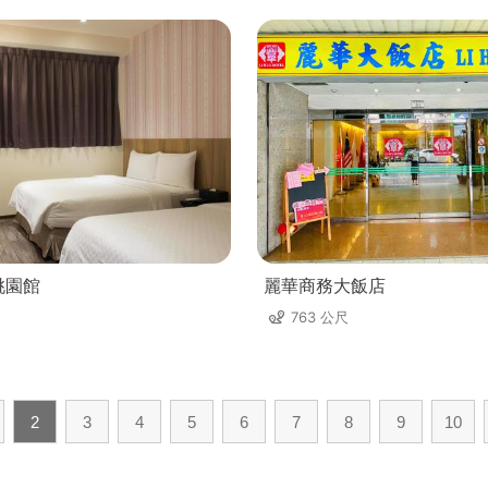
桃園館
麗華商務大飯店
763 公尺
2
3
4
5
6
7
8
9
10