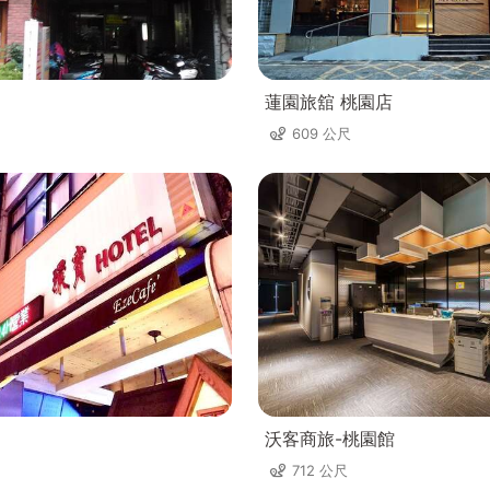
蓮園旅舘 桃園店
609 公尺
沃客商旅-桃園館
712 公尺