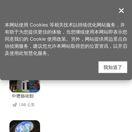
跳
到
導覽
关闭
主
桃园观光导览网
首页
>
想去的地方
>
美食、购物
>
善园客家小馆
要
本网站使用 Cookies 等相关技术以持续优化网站服务，并
内
有助于为您提供更佳的体验，当您继续使用本网站即表示您
容
同意我们的 Cookie 使用政策。另外，网站提供周边景点自
善园客家小馆 周边景点
区
动侦测服务，建议您允许本网站取得您的位置资讯，以开启
块
及使用此智慧化服务。
共有 141 处景点
我知道了
中壢藝術館
1.88 公里