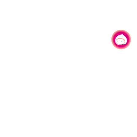
有事问小桃，一起游桃园
|
330206 桃园市桃园区县府路1号
电话：(03)332-2101#6209
服务时间：週一至週五
上午8:00至12:00 下午13:00至17:00