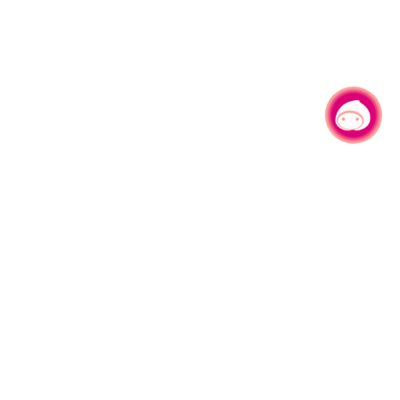
有事问小桃，一起游桃园
330206 桃园市桃园区县府路1号
电话：(03)332-2101#6209
服务时间：週一至週五
上午8:00至12:00 下午13:00至17:00