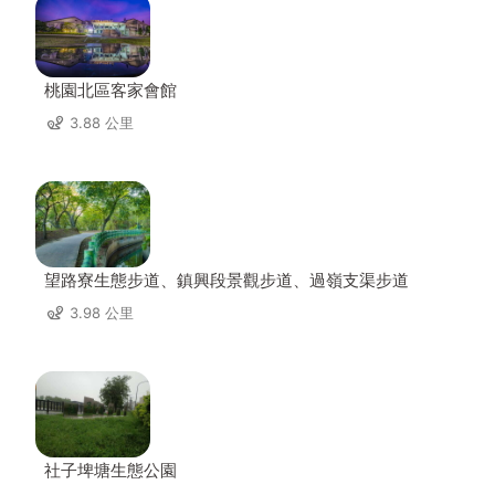
桃園北區客家會館
3.88 公里
望路寮生態步道、鎮興段景觀步道、過嶺支渠步道
3.98 公里
社子埤塘生態公園