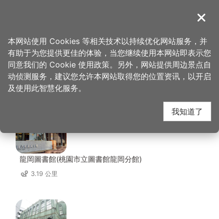
跳
到
導覽
关闭
主
桃园观光导览网
首页
>
想去的地方
>
美食、购物
>
善园客家小馆
要
本网站使用 Cookies 等相关技术以持续优化网站服务，并
内
有助于为您提供更佳的体验，当您继续使用本网站即表示您
容
同意我们的 Cookie 使用政策。另外，网站提供周边景点自
善园客家小馆 周边景点
区
动侦测服务，建议您允许本网站取得您的位置资讯，以开启
块
及使用此智慧化服务。
共有 141 处景点
我知道了
龍岡圖書館(桃園市立圖書館龍岡分館)
3.19 公里