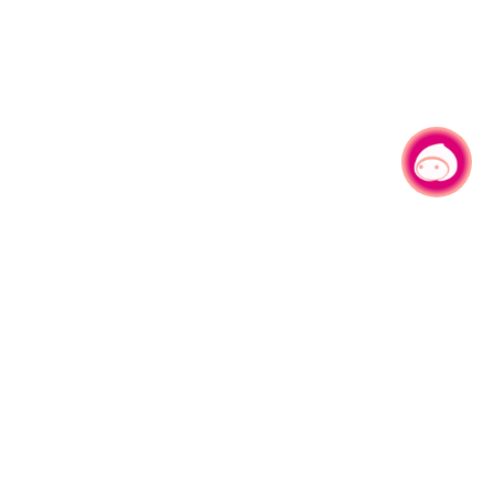
有事问小桃，一起游桃园
|
330206 桃园市桃园区县府路1号
电话：(03)332-2101#6209
服务时间：週一至週五