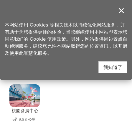
跳
到
導覽
关闭
主
桃园观光导览网
首页
>
想去的地方
>
美食、购物
>
柚子花花青春客家菜─桃园店
要
本网站使用 Cookies 等相关技术以持续优化网站服务，并
内
有助于为您提供更佳的体验，当您继续使用本网站即表示您
容
柚子花花青春客家菜─
同意我们的 Cookie 使用政策。另外，网站提供周边景点自
区
动侦测服务，建议您允许本网站取得您的位置资讯，以开启
块
及使用此智慧化服务。
桃园店 周边景点
我知道了
共有 112 处景点
桃園會展中心
9.88 公里