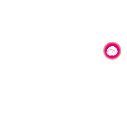
有事问小桃，一起游桃园
330206 桃园市桃园区县府路1号
电话：(03)332-2101#6209