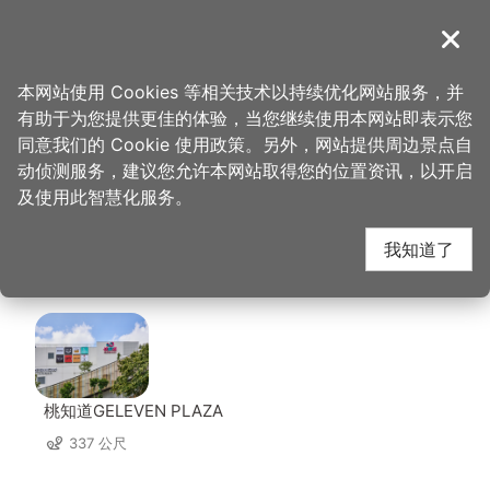
跳
到
導覽
关闭
主
桃园观光导览网
首页
>
想去的地方
>
美食、购物
>
柚子花花青春客家菜─桃园店
要
本网站使用 Cookies 等相关技术以持续优化网站服务，并
内
有助于为您提供更佳的体验，当您继续使用本网站即表示您
容
柚子花花青春客家菜─
同意我们的 Cookie 使用政策。另外，网站提供周边景点自
区
动侦测服务，建议您允许本网站取得您的位置资讯，以开启
块
及使用此智慧化服务。
桃园店 周边景点
我知道了
共有 112 处景点
桃知道GELEVEN PLAZA
337 公尺