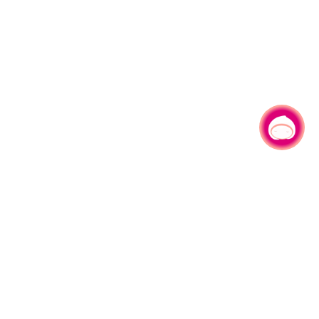
有事问小桃，一起游桃园
330206 桃园市桃园区县府路1号
电话：(03)332-2101#6209