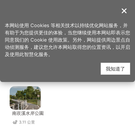
跳
到
導覽
关闭
主
桃园观光导览网
首页
>
想去的地方
>
美食、购物
>
柚子花花青春客家菜─桃园店
要
本网站使用 Cookies 等相关技术以持续优化网站服务，并
内
有助于为您提供更佳的体验，当您继续使用本网站即表示您
容
柚子花花青春客家菜─
同意我们的 Cookie 使用政策。另外，网站提供周边景点自
区
动侦测服务，建议您允许本网站取得您的位置资讯，以开启
块
及使用此智慧化服务。
桃园店 周边景点
我知道了
共有 112 处景点
南崁溪水岸公園
3.11 公里