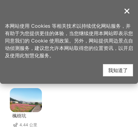
跳
到
導覽
关闭
主
桃园观光导览网
首页
>
想去的地方
>
美食、购物
>
柚子花花青春客家菜─桃园店
要
本网站使用 Cookies 等相关技术以持续优化网站服务，并
内
有助于为您提供更佳的体验，当您继续使用本网站即表示您
容
柚子花花青春客家菜─
同意我们的 Cookie 使用政策。另外，网站提供周边景点自
区
动侦测服务，建议您允许本网站取得您的位置资讯，以开启
块
及使用此智慧化服务。
桃园店 周边景点
我知道了
共有 112 处景点
楓樹坑
4.44 公里