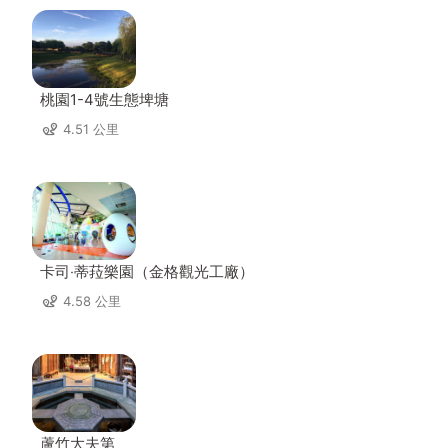
桃園1-4號生態埤塘
4.51 公里
卡司‧蒂菈樂園（金格觀光工廠）
4.58 公里
蘆竹大夫第