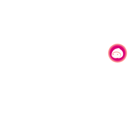
有事问小桃，一起游桃园
|
330206 桃园市桃园区县府路1号
电话：(03)332-2101#6209