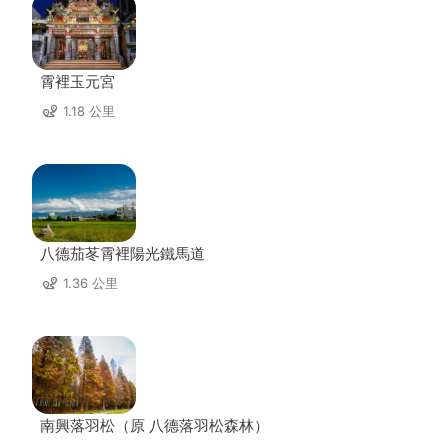
霄裡玉元宮
1.18 公里
八德茄苳霄裡陽光鐵馬道
1.36 公里
南興落羽松（原 八德落羽松森林）