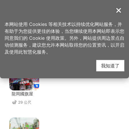
跳
到
導覽
关闭
主
桃园观光导览网
首页
>
想去的地方
>
美食、购物
>
阿秀米干
要
本网站使用 Cookies 等相关技术以持续优化网站服务，并
内
有助于为您提供更佳的体验，当您继续使用本网站即表示您
容
同意我们的 Cookie 使用政策。另外，网站提供周边景点自
阿秀米干 周边景点
区
动侦测服务，建议您允许本网站取得您的位置资讯，以开启
块
及使用此智慧化服务。
共有 142 处景点
我知道了
龍岡國旗屋
29 公尺