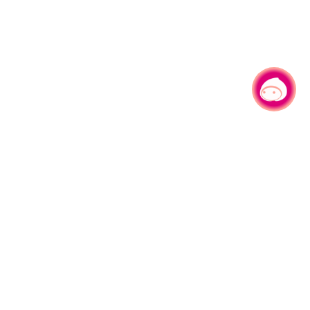
有事问小桃，一起游桃园
|
330206 桃园市桃园区县府路1号
电话：(03)332-2101#6209
服务时间：週一至週五
上午8:00至12:00 下午13:00至17:00