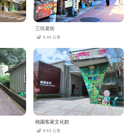
﹚
三坑老街
9.44 公里
桃園客家文化館
9.53 公里