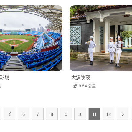
球場
大溪陵寢
里
9.54 公里
6
7
8
9
10
11
12