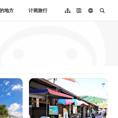
的地方
计画旅行
网站导览
地图导览
language
全文检
繁體中文
English
日本語
한국어
Indonesia
ไทย
Người việt nam