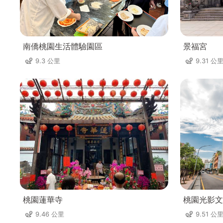
南僑桃園生活體驗園區
景福宮
9.3 公里
9.31 公
桃園蓮華寺
桃園光影文
9.46 公里
9.51 公