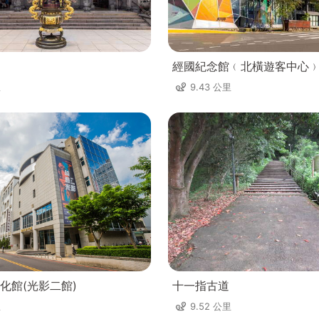
經國紀念館﹙北橫遊客中心
里
9.43 公里
化館(光影二館)
十一指古道
里
9.52 公里