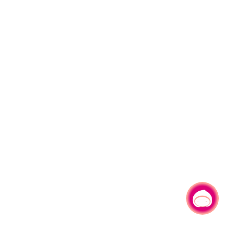
有事问小桃，一起游桃园
|