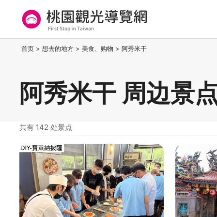
跳
到
主
要
桃园观光导览网
:::
首页
>
想去的地方
>
美食、购物
>
阿秀米干
内
容
区
阿秀米干 周边景
块
共有 142 处景点