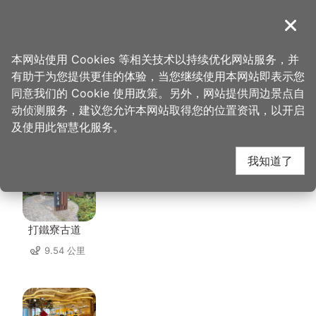
跳
到
導覽
关闭
主
桃园观光导览网
首页
>
想去的地方
>
美食、购物
>
阿秀米干
要
本网站使用 Cookies 等相关技术以持续优化网站服务，并
内
有助于为您提供更佳的体验，当您继续使用本网站即表示您
容
同意我们的 Cookie 使用政策。另外，网站提供周边景点自
阿秀米干 周边景点
区
动侦测服务，建议您允许本网站取得您的位置资讯，以开启
块
及使用此智慧化服务。
共有 142 处景点
我知道了
打鐵寮古道
9.54 公里