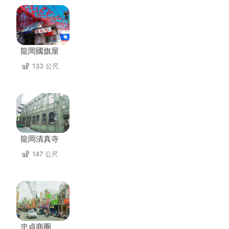
龍岡國旗屋
133 公尺
龍岡清真寺
147 公尺
忠貞商圈