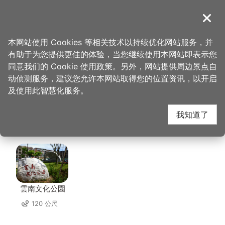
跳
到
導覽
关闭
主
桃园观光导览网
首页
>
想去的地方
>
美食、购物
>
清真合酱菜-闪妹小厨
要
本网站使用 Cookies 等相关技术以持续优化网站服务，并
内
有助于为您提供更佳的体验，当您继续使用本网站即表示您
容
清真合酱菜-闪妹小厨
同意我们的 Cookie 使用政策。另外，网站提供周边景点自
区
动侦测服务，建议您允许本网站取得您的位置资讯，以开启
块
及使用此智慧化服务。
周边景点
我知道了
共有 142 处景点
雲南文化公園
120 公尺