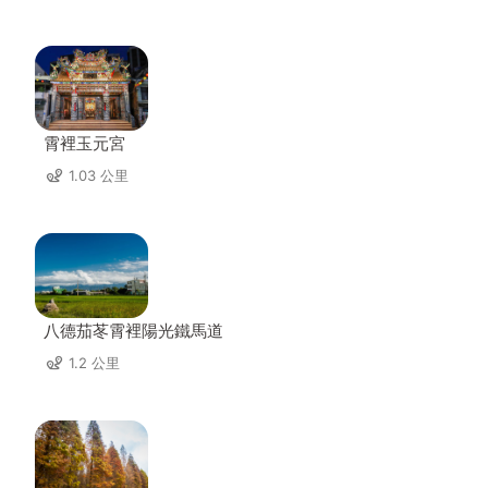
霄裡玉元宮
1.03 公里
八德茄苳霄裡陽光鐵馬道
1.2 公里