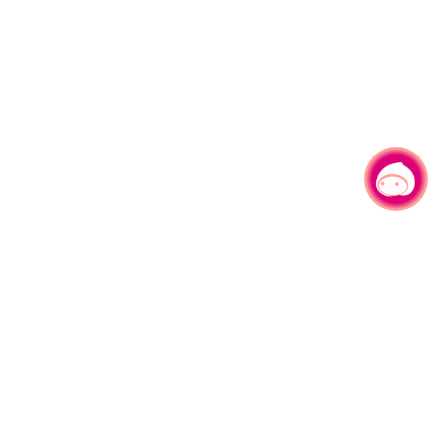
有事问小桃，一起游桃园
|
330206 桃园市桃园区县府路1号
电话：(03)332-2101#6209