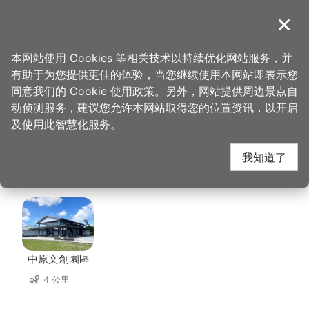
跳
到
導覽
关闭
主
桃园观光导览网
首页
>
想去的地方
>
美食、购物
>
清真合酱菜-闪妹小厨
要
本网站使用 Cookies 等相关技术以持续优化网站服务，并
内
有助于为您提供更佳的体验，当您继续使用本网站即表示您
容
清真合酱菜-闪妹小厨
同意我们的 Cookie 使用政策。另外，网站提供周边景点自
区
动侦测服务，建议您允许本网站取得您的位置资讯，以开启
块
及使用此智慧化服务。
周边景点
我知道了
共有 142 处景点
中原文創園區
4 公里