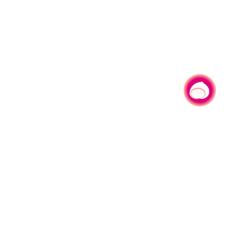
有事问小桃，一起游桃园
|
330206 桃园市桃园区县府路1号
电话：(03)332-2101#6209