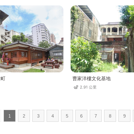
文町
曹家洋樓文化基地
2.91 公里
1
2
3
4
5
6
7
8
9