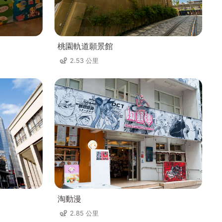
桃園軌道願景館
2.53 公里
淘動漫
2.85 公里