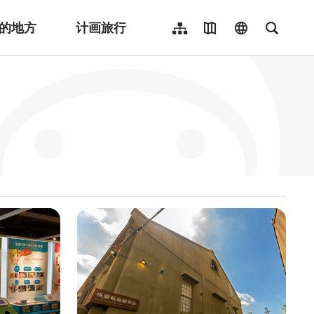
的地方
计画旅行
网站导览
地图导览
language
全文检
繁體中文
English
日本語
한국어
Indonesia
ไทย
Người việt nam