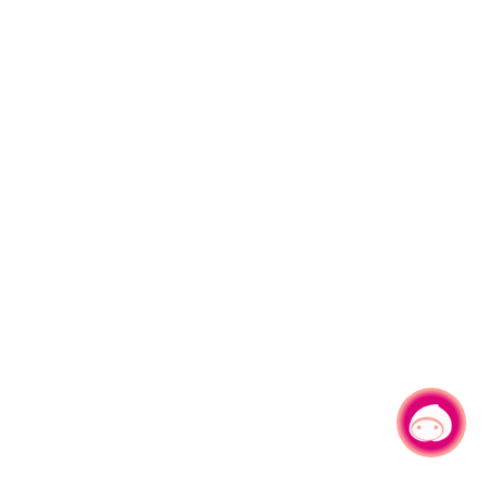
有事问小桃，一起游桃园
|