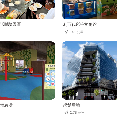
活體驗園區
利百代彩筆文創館
1.51 公里
蛙廣場
統領廣場
里
2.78 公里