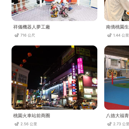
祥儀機器人夢工廠
南僑桃園生
716 公尺
1.44 公里
桃園火車站前商圈
八德大福青
2.56 公里
2.73 公