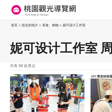
跳
到
主
要
桃园观光导览网
:::
首页
>
想去的地方
>
美食、购物
>
妮可设计工作室
内
容
区
妮可设计工作室 
块
共有 98 处景点