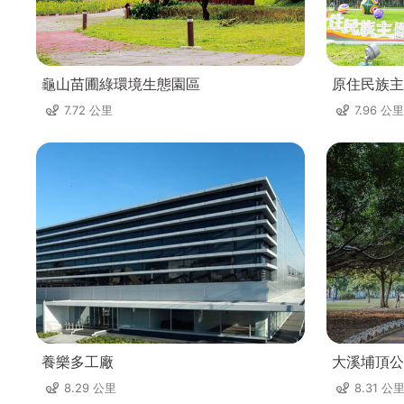
龜山苗圃綠環境生態園區
原住民族主
7.72 公里
7.96 公里
養樂多工廠
大溪埔頂公
8.29 公里
8.31 公