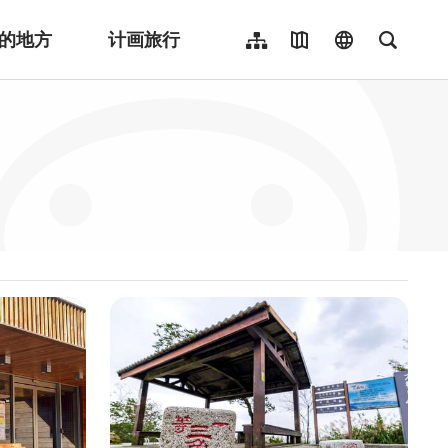
的地方
计画旅行
网站导览
地图导览
language
全文检
繁體中文
English
日本語
한국어
Indonesia
ไทย
Người việt nam