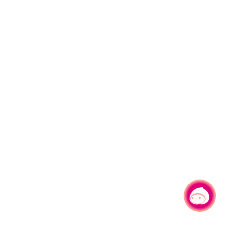
有事问小桃，一起游桃园
|