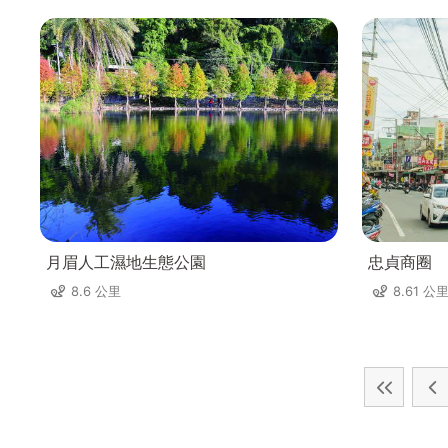
月眉人工濕地生態公園
忠貞商圈
8.6 公里
8.61 公