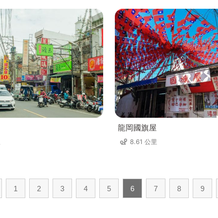
龍岡國旗屋
里
8.61 公里
1
2
3
4
5
6
7
8
9