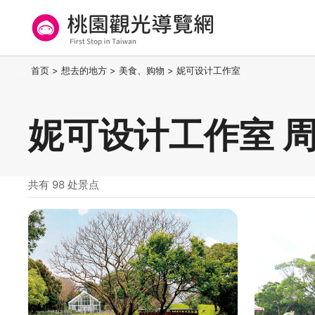
跳
到
主
要
桃园观光导览网
:::
首页
>
想去的地方
>
美食、购物
>
妮可设计工作室
内
容
区
妮可设计工作室 
块
共有 98 处景点