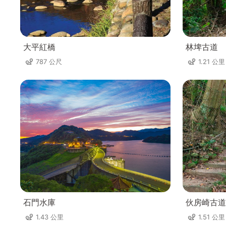
大平紅橋
林埤古道
787 公尺
1.21 公里
石門水庫
伙房崎古道
1.43 公里
1.51 公里