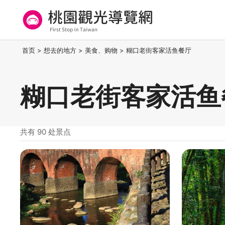
跳
到
主
要
桃园观光导览网
:::
首页
>
想去的地方
>
美食、购物
>
糊口老街客家活鱼餐厅
内
容
区
糊口老街客家活鱼
块
共有 90 处景点