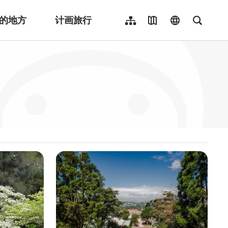
的地方
计画旅行
网站导览
地图导览
language
全文检
繁體中文
English
日本語
한국어
Indonesia
ไทย
Người việt nam