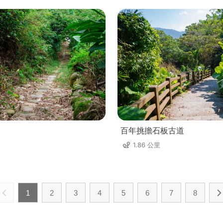
百年挑擔石板古道
1.86 公里
1
2
3
4
5
6
7
8