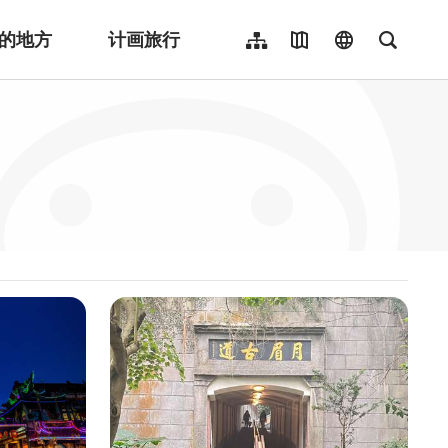
的地方
计画旅行
网站导览
地图导览
language
全文检
繁體中文
English
日本語
한국어
Indonesia
ไทย
Người việt nam