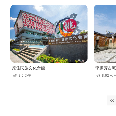
原住民族文化會館
李騰芳古宅
8.5 公里
8.62 公