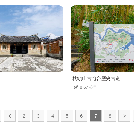
枕頭山古砲台歷史古道
里
8.67 公里
2
3
4
5
6
7
8