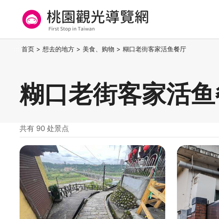
跳
到
主
要
桃园观光导览网
:::
首页
>
想去的地方
>
美食、购物
>
糊口老街客家活鱼餐厅
内
容
区
糊口老街客家活鱼
块
共有 90 处景点