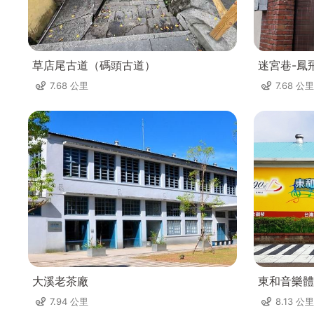
草店尾古道（碼頭古道）
迷宮巷-鳳
7.68 公里
7.68 公里
大溪老茶廠
東和音樂體
7.94 公里
8.13 公里