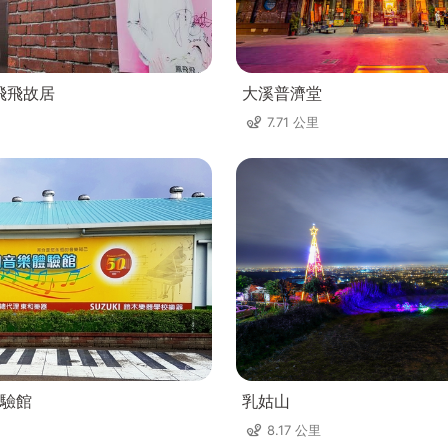
飛飛故居
大溪普濟堂
7.71 公里
驗館
乳姑山
8.17 公里