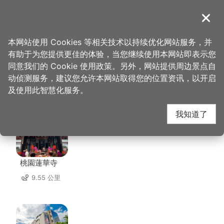
跳
到
導覽
关闭
主
桃园观光导览网
首页
>
想去的地方
>
美食、购物
>
乡味米干
要
本网站使用 Cookies 等相关技术以持续优化网站服务，并
内
有助于为您提供更佳的体验，当您继续使用本网站即表示您
容
同意我们的 Cookie 使用政策。另外，网站提供周边景点自
乡味米干 周边景点
区
动侦测服务，建议您允许本网站取得您的位置资讯，以开启
块
及使用此智慧化服务。
共有 142 处景点
我知道了
桃園蓮華寺
9.55 公里