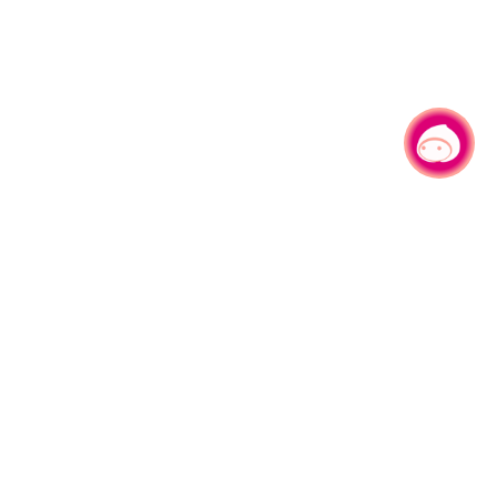
有事问小桃，一起游桃园
|
330206 桃园市桃园区县府路1号
电话：(03)332-2101#6209
服务时间：週一至週五
上午8:00至12:00 下午13:00至17:00