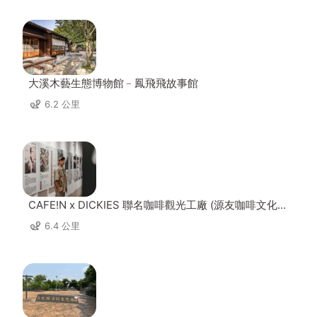
大溪木藝生態博物館﹣鳳飛飛故事館
6.2 公里
CAFE!N x DICKIES 聯名咖啡觀光工廠 (源友咖啡文化園
區)
6.4 公里