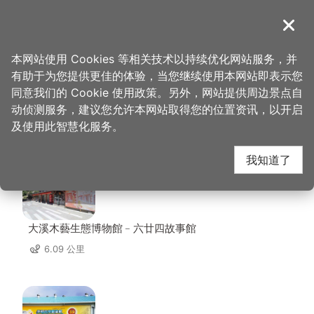
跳
到
導覽
关闭
主
桃园观光导览网
首页
>
想去的地方
>
美食、购物
>
乡味米干
要
本网站使用 Cookies 等相关技术以持续优化网站服务，并
内
有助于为您提供更佳的体验，当您继续使用本网站即表示您
容
同意我们的 Cookie 使用政策。另外，网站提供周边景点自
乡味米干 周边景点
区
动侦测服务，建议您允许本网站取得您的位置资讯，以开启
块
及使用此智慧化服务。
共有 142 处景点
我知道了
大溪木藝生態博物館﹣六廿四故事館
6.09 公里