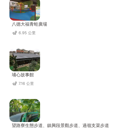
八德大福青蛙廣場
6.95 公里
埔心故事館
7.16 公里
望路寮生態步道、鎮興段景觀步道、過嶺支渠步道