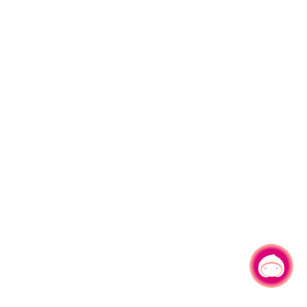
有事问小桃，一起游桃园
|