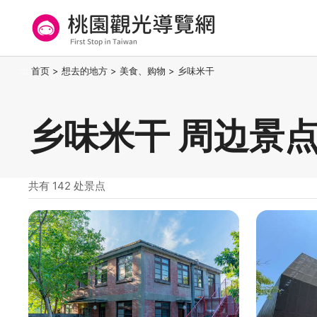
跳
到
主
要
桃园观光导览网
:::
首页
>
想去的地方
>
美食、购物
>
乡味米干
内
容
区
乡味米干 周边景
块
共有 142 处景点