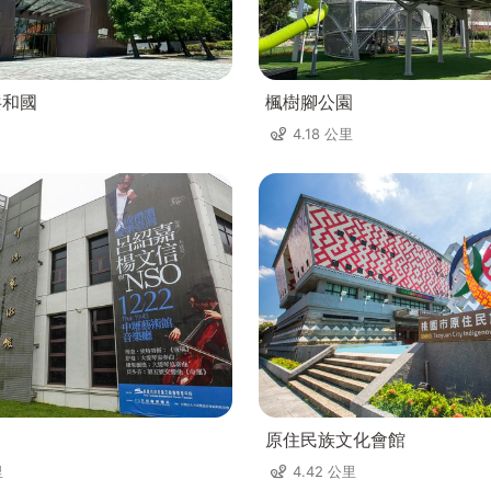
共和國
楓樹腳公園
4.18 公里
原住民族文化會館
里
4.42 公里