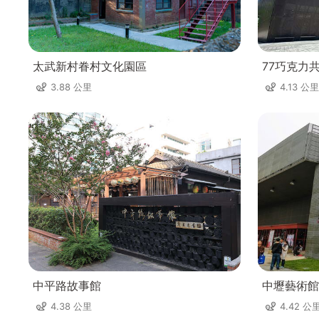
太武新村眷村文化園區
77巧克力
3.88 公里
4.13 公里
中平路故事館
中壢藝術館
4.38 公里
4.42 公