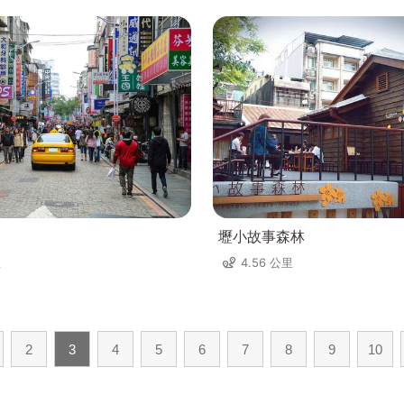
壢小故事森林
里
4.56 公里
2
3
4
5
6
7
8
9
10