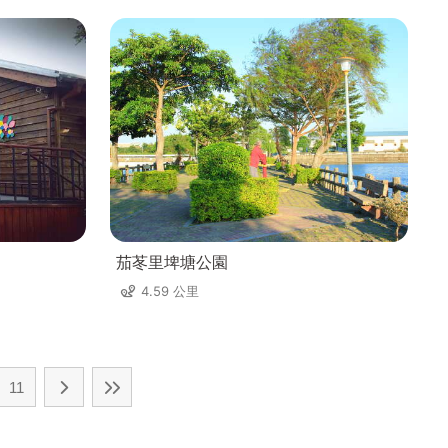
茄苳里埤塘公園
4.59 公里
11