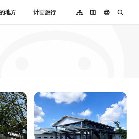
的地方
计画旅行
网站导览
地图导览
language
全文检
繁體中文
English
日本語
한국어
Indonesia
ไทย
Người việt nam