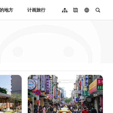
的地方
计画旅行
网站导览
地图导览
language
全文检
繁體中文
English
日本語
한국어
Indonesia
ไทย
Người việt nam