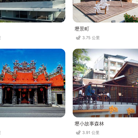
壢景町
里
3.75 公里
壢小故事森林
里
3.91 公里