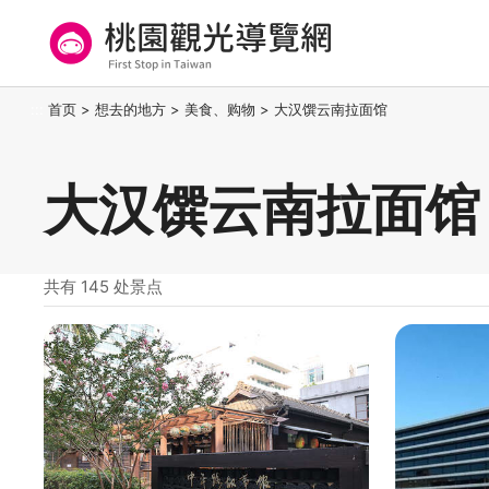
跳
到
主
要
桃园观光导览网
:::
首页
>
想去的地方
>
美食、购物
>
大汉馔云南拉面馆
内
容
区
大汉馔云南拉面馆
块
共有 145 处景点