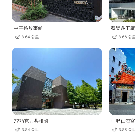
中平路故事館
養樂多工廠
3.64 公里
3.66 公
77巧克力共和國
中壢仁海宮
3.84 公里
3.85 公