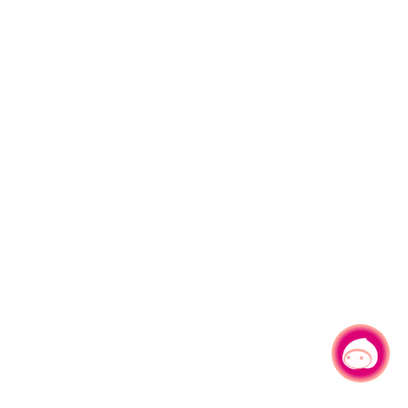
有事问小桃，一起游桃园
|