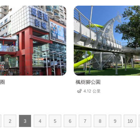
圈
楓樹腳公園
4.12 公里
2
3
4
5
6
7
8
9
10