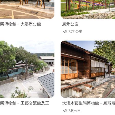
態博物館﹣大溪歷史館
風禾公園
7.77 公里
態博物館﹣工藝交流館及工
大溪木藝生態博物館﹣鳳飛
7.9 公里