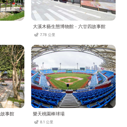
大溪木藝生態博物館﹣六廿四故事館
7.78 公里
飛故事館
樂天桃園棒球場
8.1 公里