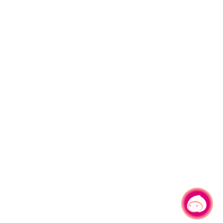
有事问小桃，一起游桃园
|