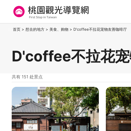
跳
到
主
要
桃园观光导览网
:::
首页
>
想去的地方
>
美食、购物
>
D'coffee不拉花宠物友善咖啡厅
内
容
区
D'coffee不拉
块
共有 151 处景点