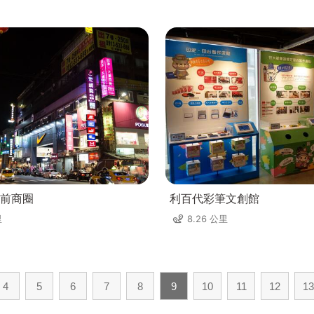
前商圈
利百代彩筆文創館
里
8.26 公里
4
5
6
7
8
9
10
11
12
13