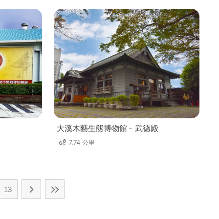
大溪木藝生態博物館﹣武德殿
7.74 公里
13