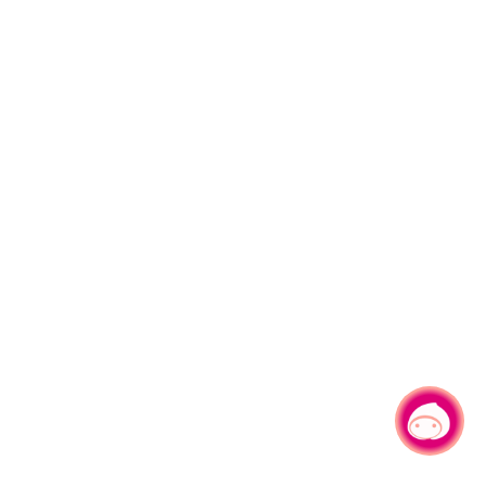
有事问小桃，一起游桃园
|