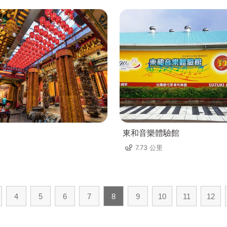
東和音樂體驗館
7.73 公里
4
5
6
7
8
9
10
11
12