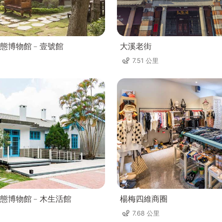
態博物館﹣壹號館
大溪老街
7.51 公里
態博物館﹣木生活館
楊梅四維商圈
7.68 公里