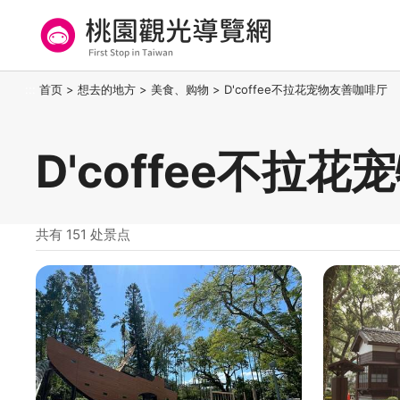
跳
到
主
要
桃园观光导览网
:::
首页
>
想去的地方
>
美食、购物
>
D'coffee不拉花宠物友善咖啡厅
内
容
区
D'coffee不拉
块
共有 151 处景点