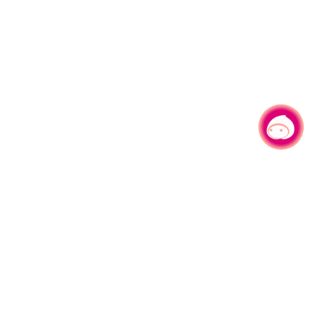
有事问小桃，一起游桃园
|
330206 桃园市桃园区县府路1号
电话：(03)332-2101#6209