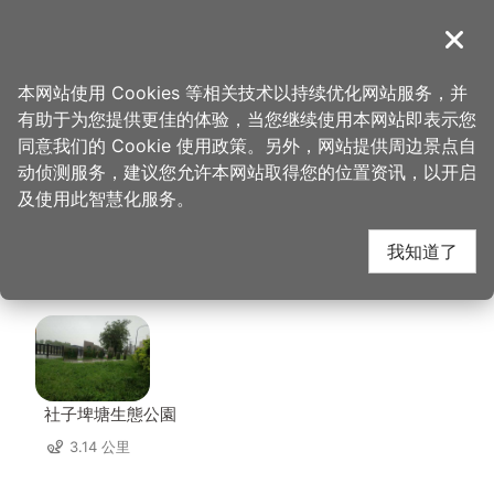
跳
到
導覽
关闭
主
桃园观光导览网
首页
>
想去的地方
>
美食、购物
>
D'coffee不拉花宠物友善咖啡厅
要
本网站使用 Cookies 等相关技术以持续优化网站服务，并
内
有助于为您提供更佳的体验，当您继续使用本网站即表示您
容
D'coffee不拉花宠物友
同意我们的 Cookie 使用政策。另外，网站提供周边景点自
区
动侦测服务，建议您允许本网站取得您的位置资讯，以开启
块
及使用此智慧化服务。
善咖啡厅 周边景点
我知道了
共有 151 处景点
社子埤塘生態公園
3.14 公里