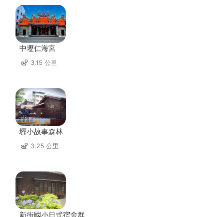
中壢仁海宮
3.15 公里
壢小故事森林
3.25 公里
新街國小日式宿舍群