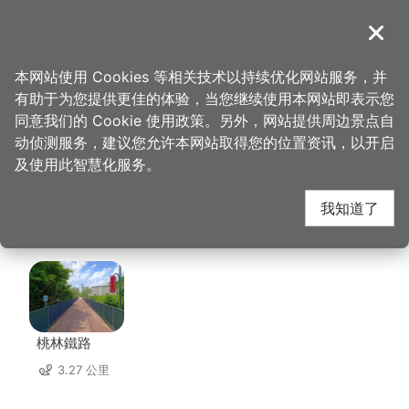
跳
到
導覽
关闭
主
桃园观光导览网
首页
>
想去的地方
>
美食、购物
>
老四川巴蜀麻辣烫-桃园店
要
本网站使用 Cookies 等相关技术以持续优化网站服务，并
内
有助于为您提供更佳的体验，当您继续使用本网站即表示您
容
老四川巴蜀麻辣烫-桃
同意我们的 Cookie 使用政策。另外，网站提供周边景点自
区
动侦测服务，建议您允许本网站取得您的位置资讯，以开启
块
及使用此智慧化服务。
园店 周边景点
我知道了
共有 115 处景点
桃林鐵路
3.27 公里