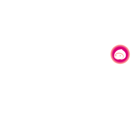
有事问小桃，一起游桃园
330206 桃园市桃园区县府路1号
电话：(03)332-2101#6209