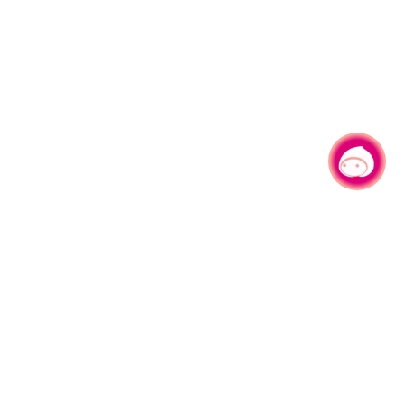
有事问小桃，一起游桃园
|
330206 桃园市桃园区县府路1号
电话：(03)332-2101#6209