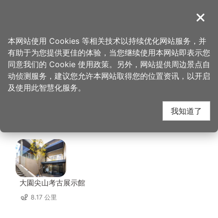
跳
到
導覽
关闭
主
桃园观光导览网
首页
>
想去的地方
>
美食、购物
>
老四川巴蜀麻辣烫-桃园店
要
本网站使用 Cookies 等相关技术以持续优化网站服务，并
内
有助于为您提供更佳的体验，当您继续使用本网站即表示您
容
老四川巴蜀麻辣烫-桃
同意我们的 Cookie 使用政策。另外，网站提供周边景点自
区
动侦测服务，建议您允许本网站取得您的位置资讯，以开启
块
及使用此智慧化服务。
园店 周边景点
我知道了
共有 115 处景点
大園尖山考古展示館
8.17 公里