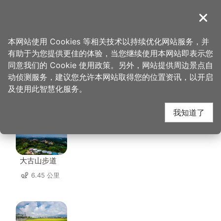
跳
到
導覽
关闭
主
桃园观光导览网
首页
>
想去的地方
>
美食、购物
>
侏罗纪博物馆
要
本网站使用 Cookies 等相关技术以持续优化网站服务，并
内
有助于为您提供更佳的体验，当您继续使用本网站即表示您
容
同意我们的 Cookie 使用政策。另外，网站提供周边景点自
侏罗纪博物馆 周边景点
区
动侦测服务，建议您允许本网站取得您的位置资讯，以开启
块
及使用此智慧化服务。
共有 94 处景点
我知道了
大古山步道
6.45 公里