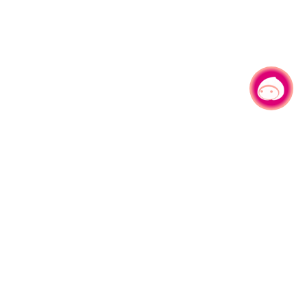
有事问小桃，一起游桃园
330206 桃园市桃园区县府路1号
电话：(03)332-2101#6209
服务时间：週一至週五
上午8:00至12:00 下午13:00至17:00