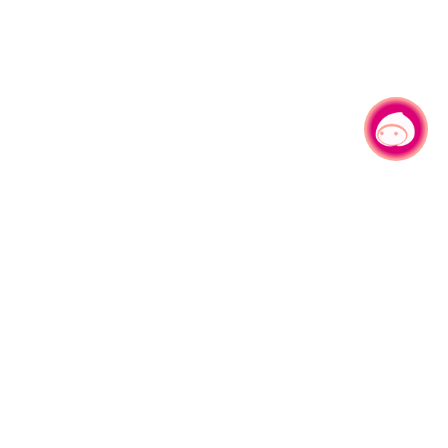
有事问小桃，一起游桃园
|
330206 桃园市桃园区县府路1号
电话：(03)332-2101#6209
服务时间：週一至週五
上午8:00至12:00 下午13:00至17:00