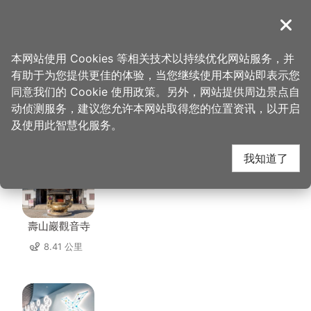
跳
到
導覽
关闭
主
桃园观光导览网
首页
>
想去的地方
>
美食、购物
>
侏罗纪博物馆
要
本网站使用 Cookies 等相关技术以持续优化网站服务，并
内
有助于为您提供更佳的体验，当您继续使用本网站即表示您
容
同意我们的 Cookie 使用政策。另外，网站提供周边景点自
侏罗纪博物馆 周边景点
区
动侦测服务，建议您允许本网站取得您的位置资讯，以开启
块
及使用此智慧化服务。
共有 94 处景点
我知道了
壽山巖觀音寺
8.41 公里