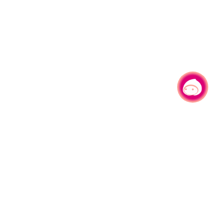
有事问小桃，一起游桃园
330206 桃园市桃园区县府路1号
电话：(03)332-2101#6209