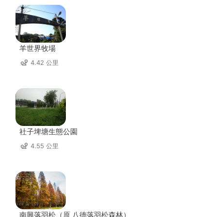
羊世界牧場
4.42 公里
社子埤塘生態公園
4.55 公里
南興落羽松（原 八德落羽松森林）