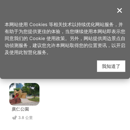
跳
到
導覽
关闭
主
桃园观光导览网
首页
>
想去的地方
>
美食、购物
>
绿野鲜踪蔬食自助餐厅
要
本网站使用 Cookies 等相关技术以持续优化网站服务，并
内
有助于为您提供更佳的体验，当您继续使用本网站即表示您
容
绿野鲜踪蔬食自助餐厅
同意我们的 Cookie 使用政策。另外，网站提供周边景点自
区
动侦测服务，建议您允许本网站取得您的位置资讯，以开启
块
及使用此智慧化服务。
周边景点
我知道了
共有 147 处景点
廣仁公園
3.8 公里